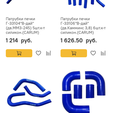
Патрубки печки
Патрубки печки
Г-33104"В-дай"
Г-33106"В-дай"
(дв.ММЗ-245) 5шт.к-т
(дв.Камминс 3,8) 6шт.к-т
силикон.(CARUM)
силикон.(CARUM)
1 214 руб.
1 626.50 руб.