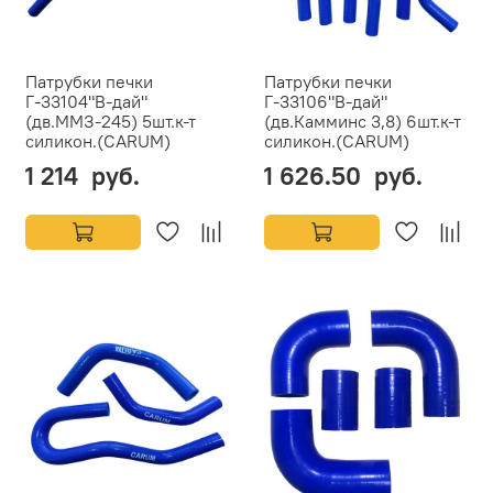
Патрубки печки
Патрубки печки
Г-33104"В-дай"
Г-33106"В-дай"
(дв.ММЗ-245) 5шт.к-т
(дв.Камминс 3,8) 6шт.к-т
силикон.(CARUM)
силикон.(CARUM)
1 214 руб.
1 626.50 руб.