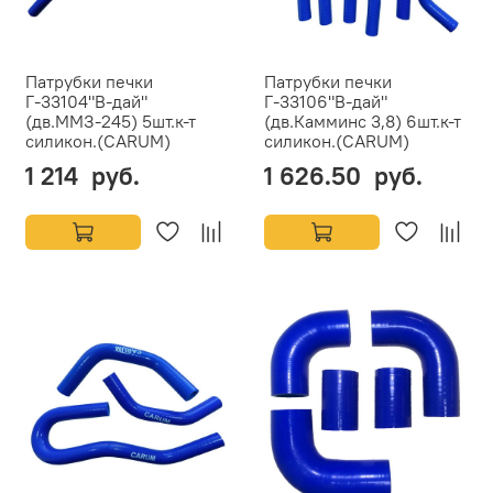
Патрубки печки
Патрубки печки
Г-33104"В-дай"
Г-33106"В-дай"
(дв.ММЗ-245) 5шт.к-т
(дв.Камминс 3,8) 6шт.к-т
силикон.(CARUM)
силикон.(CARUM)
1 214 руб.
1 626.50 руб.