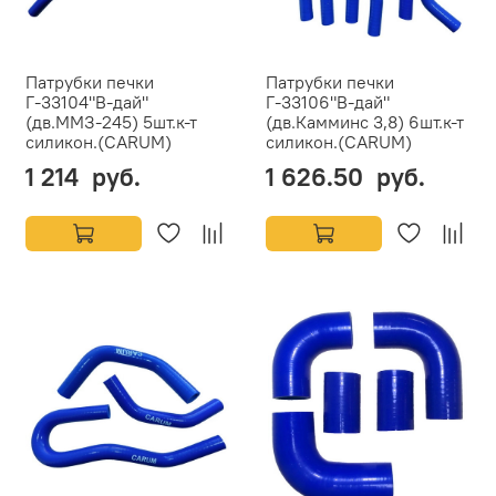
Патрубки печки
Патрубки печки
Г-33104"В-дай"
Г-33106"В-дай"
(дв.ММЗ-245) 5шт.к-т
(дв.Камминс 3,8) 6шт.к-т
силикон.(CARUM)
силикон.(CARUM)
1 214 руб.
1 626.50 руб.