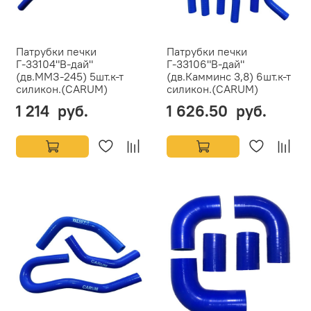
Патрубки печки
Патрубки печки
Г-33104"В-дай"
Г-33106"В-дай"
(дв.ММЗ-245) 5шт.к-т
(дв.Камминс 3,8) 6шт.к-т
силикон.(CARUM)
силикон.(CARUM)
1 214 руб.
1 626.50 руб.