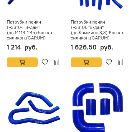
Патрубки печки
Патрубки печки
Г-33104"В-дай"
Г-33106"В-дай"
(дв.ММЗ-245) 5шт.к-т
(дв.Камминс 3,8) 6шт.к-т
силикон.(CARUM)
силикон.(CARUM)
1 214 руб.
1 626.50 руб.