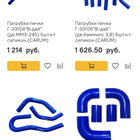
Патрубки печки
Патрубки печки
Г-33104"В-дай"
Г-33106"В-дай"
(дв.ММЗ-245) 5шт.к-т
(дв.Камминс 3,8) 6шт.к-т
силикон.(CARUM)
силикон.(CARUM)
1 214 руб.
1 626.50 руб.