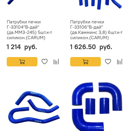
Патрубки печки
Патрубки печки
Г-33104"В-дай"
Г-33106"В-дай"
(дв.ММЗ-245) 5шт.к-т
(дв.Камминс 3,8) 6шт.к-т
силикон.(CARUM)
силикон.(CARUM)
1 214 руб.
1 626.50 руб.