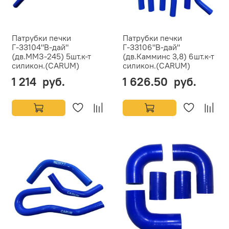
Патрубки печки
Патрубки печки
Г-33104"В-дай"
Г-33106"В-дай"
(дв.ММЗ-245) 5шт.к-т
(дв.Камминс 3,8) 6шт.к-т
силикон.(CARUM)
силикон.(CARUM)
1 214 руб.
1 626.50 руб.