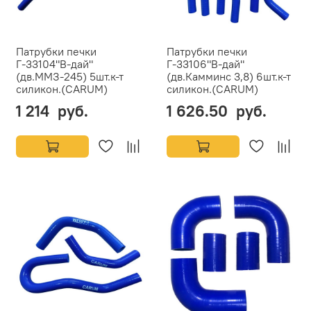
Патрубки печки
Патрубки печки
Г-33104"В-дай"
Г-33106"В-дай"
(дв.ММЗ-245) 5шт.к-т
(дв.Камминс 3,8) 6шт.к-т
силикон.(CARUM)
силикон.(CARUM)
1 214 руб.
1 626.50 руб.