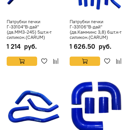
Патрубки печки
Патрубки печки
Г-33104"В-дай"
Г-33106"В-дай"
(дв.ММЗ-245) 5шт.к-т
(дв.Камминс 3,8) 6шт.к-т
силикон.(CARUM)
силикон.(CARUM)
1 214 руб.
1 626.50 руб.