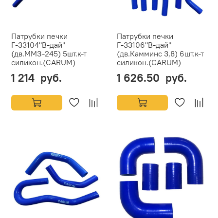
Патрубки печки
Патрубки печки
Г-33104"В-дай"
Г-33106"В-дай"
(дв.ММЗ-245) 5шт.к-т
(дв.Камминс 3,8) 6шт.к-т
силикон.(CARUM)
силикон.(CARUM)
1 214 руб.
1 626.50 руб.