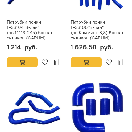
Патрубки печки
Патрубки печки
Г-33104"В-дай"
Г-33106"В-дай"
(дв.ММЗ-245) 5шт.к-т
(дв.Камминс 3,8) 6шт.к-т
силикон.(CARUM)
силикон.(CARUM)
1 214 руб.
1 626.50 руб.