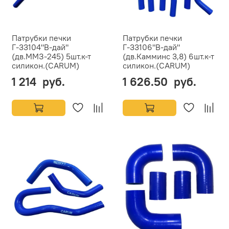
Патрубки печки
Патрубки печки
Г-33104"В-дай"
Г-33106"В-дай"
(дв.ММЗ-245) 5шт.к-т
(дв.Камминс 3,8) 6шт.к-т
силикон.(CARUM)
силикон.(CARUM)
1 214 руб.
1 626.50 руб.