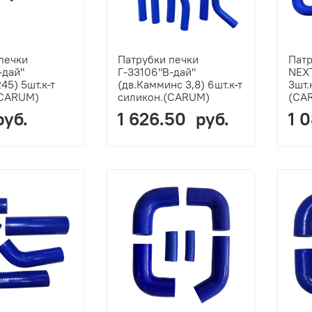
печки
Патрубки печки
Патр
-дай"
Г-33106"В-дай"
NEXT
45) 5шт.к-т
(дв.Камминс 3,8) 6шт.к-т
3шт.
(CARUM)
силикон.(CARUM)
(CA
руб.
1 626.50 руб.
1 