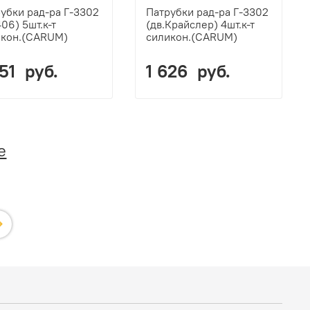
убки рад-ра Г-3302
Патрубки рад-ра Г-3302
406) 5шт.к-т
(дв.Крайслер) 4шт.к-т
икон.(CARUM)
силикон.(CARUM)
051 руб.
1 626 руб.
е