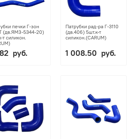
убки печки Г-зон
Патрубки рад-ра Г-3110
 (дв.ЯМЗ-5344-20)
(дв.406) 5шт.к-т
к-т силикон.
силикон.(CARUM)
RUM)
082 руб.
1 008.50 руб.