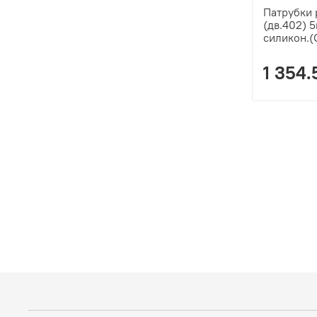
Патрубки 
(дв.402) 5
силикон.
1 354.