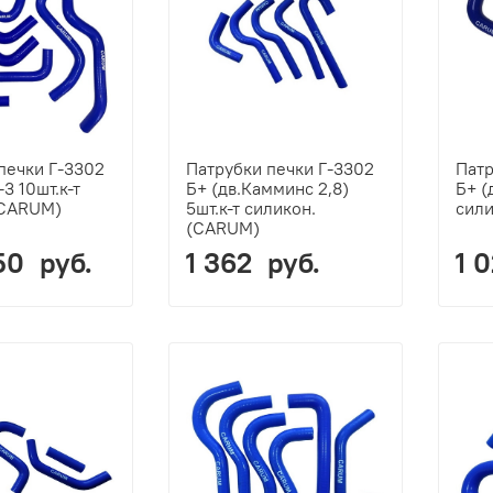
печки Г-3302
Патрубки печки Г-3302
Патр
-3 10шт.к-т
Б+ (дв.Камминс 2,8)
Б+ (
(CARUM)
5шт.к-т силикон.
сил
(CARUM)
50 руб.
1 362 руб.
1 