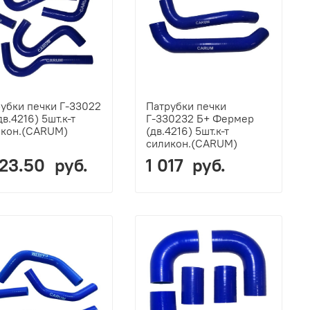
убки печки Г-33022
Патрубки печки
дв.4216) 5шт.к-т
Г-330232 Б+ Фермер
икон.(CARUM)
(дв.4216) 5шт.к-т
силикон.(CARUM)
023.50 руб.
1 017 руб.