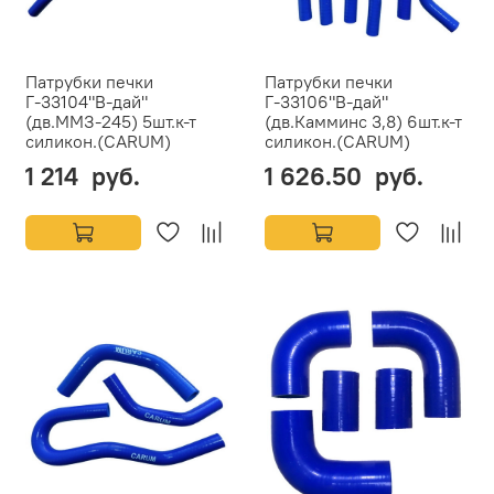
Патрубки печки
Патрубки печки
Г-33104"В-дай"
Г-33106"В-дай"
(дв.ММЗ-245) 5шт.к-т
(дв.Камминс 3,8) 6шт.к-т
силикон.(CARUM)
силикон.(CARUM)
1 214 руб.
1 626.50 руб.