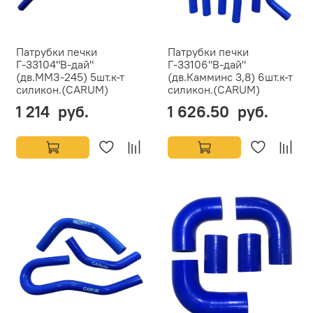
Патрубки печки
Патрубки печки
Г-33104"В-дай"
Г-33106"В-дай"
(дв.ММЗ-245) 5шт.к-т
(дв.Камминс 3,8) 6шт.к-т
силикон.(CARUM)
силикон.(CARUM)
1 214 руб.
1 626.50 руб.