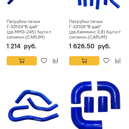
Патрубки печки
Патрубки печки
Г-33104"В-дай"
Г-33106"В-дай"
(дв.ММЗ-245) 5шт.к-т
(дв.Камминс 3,8) 6шт.к-т
силикон.(CARUM)
силикон.(CARUM)
1 214 руб.
1 626.50 руб.