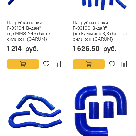
Патрубки печки
Патрубки печки
Г-33104"В-дай"
Г-33106"В-дай"
(дв.ММЗ-245) 5шт.к-т
(дв.Камминс 3,8) 6шт.к-т
силикон.(CARUM)
силикон.(CARUM)
1 214 руб.
1 626.50 руб.