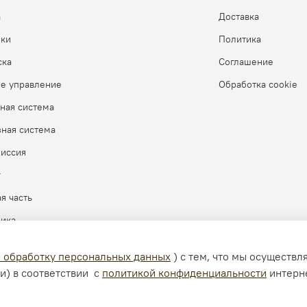
а
Доставка
бки
Политика
ска
Соглашение
ое управление
Обработка cookie
ная система
ная система
миссия
г
я часть
рика
а обработку персональных данных
) с тем, что мы осуществ
и) в соответствии с
политикой конфиденциальности
интерн
зрешения запрещено