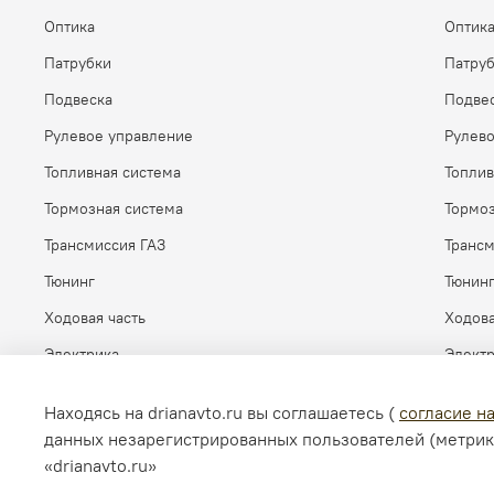
Оптика
Оптик
Патрубки
Патру
Подвеска
Подве
Рулевое управление
Рулев
Топливная система
Топлив
Тормозная система
Тормоз
Трансмиссия ГАЗ
Транс
Тюнинг
Тюнин
Ходовая часть
Ходова
Электрика
Элект
Находясь на drianavto.ru вы соглашаетесь (
согласие н
данных незарегистрированных пользователей (метрик
«drianavto.ru»
© 2026 Любое использование контента без письменного ра