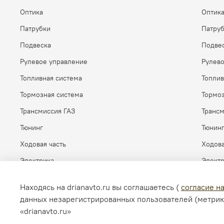
Оптика
Оптик
Патрубки
Патру
Подвеска
Подве
Рулевое управление
Рулев
Топливная система
Топлив
Тормозная система
Тормоз
Трансмиссия ГАЗ
Транс
Тюнинг
Тюнин
Ходовая часть
Ходова
Электрика
Элект
Находясь на drianavto.ru вы соглашаетесь (
согласие н
данных незарегистрированных пользователей (метрик
«drianavto.ru»
© 2026 Любое использование контента без письменного ра