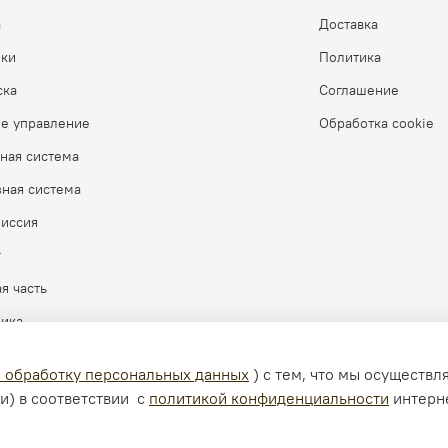
а
Доставка
бки
Политика
ска
Соглашение
ое управление
Обработка cookie
ная система
ная система
миссия
г
я часть
рика
а обработку персональных данных
) с тем, что мы осуществ
и) в соответствии с
политикой конфиденциальности
интерн
зрешения запрещено