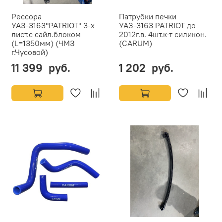
Рессора
Патрубки печки
УАЗ-3163"PATRIOT" 3-х
УАЗ-3163 PATRIOT до
лист.с сайл.блоком
2012г.в. 4шт.к-т силикон.
(L=1350мм) (ЧМЗ
(CARUM)
г.Чусовой)
11 399 руб.
1 202 руб.