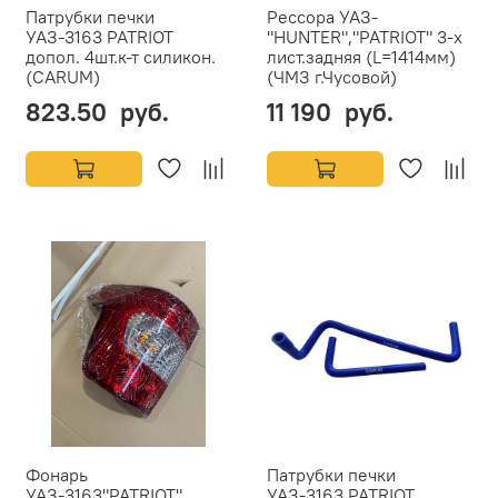
Патрубки печки
Рессора УАЗ-
УАЗ-3163 PATRIOT
"HUNTER","PATRIOT" 3-х
допол. 4шт.к-т силикон.
лист.задняя (L=1414мм)
(CARUM)
(ЧМЗ г.Чусовой)
823.50 руб.
11 190 руб.
Фонарь
Патрубки печки
УАЗ-3163"PATRIOT"
УАЗ-3163 PATRIOT