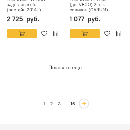
задн.лев.в сб.
(дв.IVECO) 2шт.к-т
(рестайл.2014г.)
силикон.(CARUM)
2 725 руб.
1 077 руб.
Показать еще
1
2
3
…
16