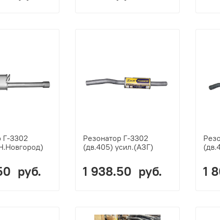
 Г-3302
Резонатор Г-3302
Резо
(Н.Новгород)
(дв.405) усил.(АЗГ)
(дв.
50 руб.
1 938.50 руб.
1 