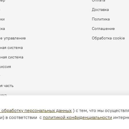
ьер
Оплата
а
Доставка
бки
Политика
ска
Соглашение
ое управление
Обработка cookie
ная система
ная система
миссия
г
я часть
рика
а обработку персональных данных
) с тем, что мы осуществ
и) в соответствии с
политикой конфиденциальности
интерн
зрешения запрещено