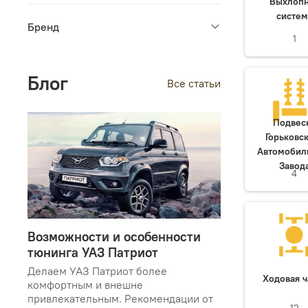
Выхлоп
систем
Бренд
1
Блог
Все статьи
Подвес
Горьковс
Автомобил
Завод
4
Возможности и особенности
тюнинга УАЗ Патриот
Делаем УАЗ Патриот более
Ходовая ч
комфортным и внешне
привлекательным. Рекомендации от