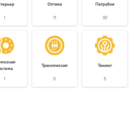
терьер
Оптика
Патрубки
1
11
32
рмозная
Трансмиссия
Тюнинг
истема
1
0
5