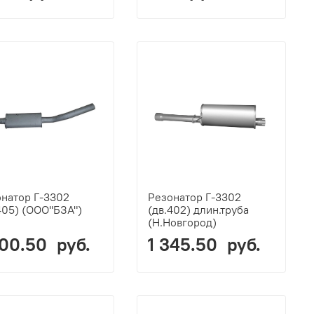
натор Г-3302
Резонатор Г-3302
405) (ООО"БЗА")
(дв.402) длин.труба
(Н.Новгород)
800.50 руб.
1 345.50 руб.