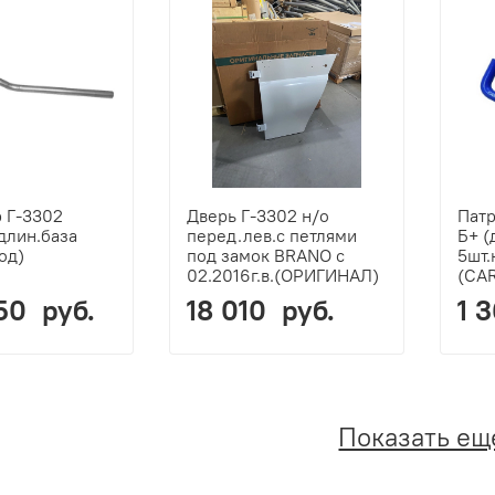
 Г-3302
Дверь Г-3302 н/о
Патр
удлин.база
перед.лев.с петлями
Б+ (
од)
под замок BRANO с
5шт.
02.2016г.в.(ОРИГИНАЛ)
(CA
50 руб.
18 010 руб.
1 
Показать ещ