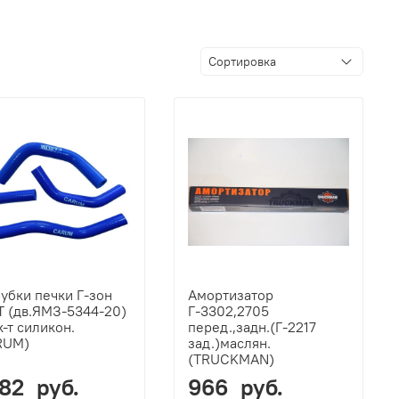
убки печки Г-зон
Амортизатор
 (дв.ЯМЗ-5344-20)
Г-3302,2705
к-т силикон.
перед.,задн.(Г-2217
RUM)
зад.)маслян.
(TRUCKMAN)
082 руб.
966 руб.