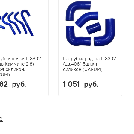
убки печки Г-3302
Патрубки рад-ра Г-3302
дв.Камминс 2,8)
(дв.406) 5шт.к-т
к-т силикон.
силикон.(CARUM)
RUM)
362 руб.
1 051 руб.
е