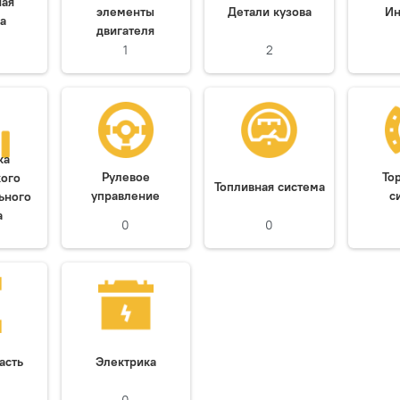
ная
элементы
Детали кузова
Ин
а
двигателя
1
2
ка
Рулевое
То
кого
Топливная система
управление
с
ьного
а
0
0
асть
Электрика