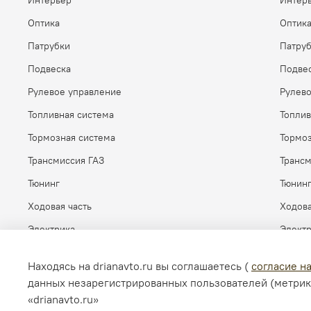
Интерьер
Интер
Оптика
Оптик
Патрубки
Патру
Подвеска
Подве
Рулевое управление
Рулев
Топливная система
Топлив
Тормозная система
Тормоз
Трансмиссия ГАЗ
Транс
Тюнинг
Тюнин
Ходовая часть
Ходова
Электрика
Элект
Находясь на drianavto.ru вы соглашаетесь (
согласие н
данных незарегистрированных пользователей (метрик
«drianavto.ru»
© 2026 Любое использование контента без письменного ра