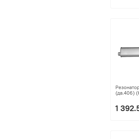
Резонатор
(дв.406) 
1 392.