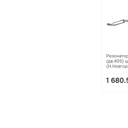
Резонатор
(дв.405) 
(Н.Новгор
1 680.