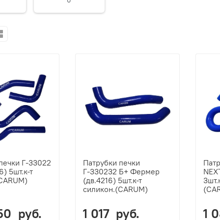
0
печки Г-33022
Патрубки печки
Патр
6) 5шт.к-т
Г-330232 Б+ Фермер
NEXT
(CARUM)
(дв.4216) 5шт.к-т
3шт.
силикон.(CARUM)
(CA
50 руб.
1 017 руб.
1 