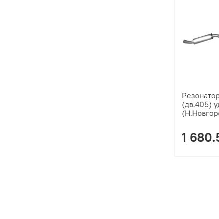
Резонатор
(дв.405) 
(Н.Новгор
1 680.