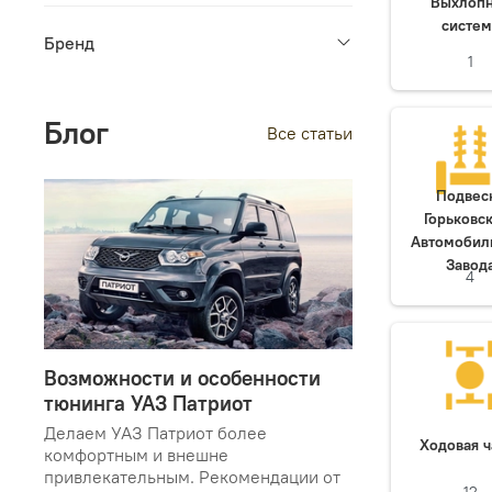
Выхлоп
систем
Бренд
1
Блог
Все статьи
Подвес
Горьковс
Автомобил
Завод
4
Возможности и особенности
тюнинга УАЗ Патриот
Делаем УАЗ Патриот более
Ходовая ч
комфортным и внешне
привлекательным. Рекомендации от