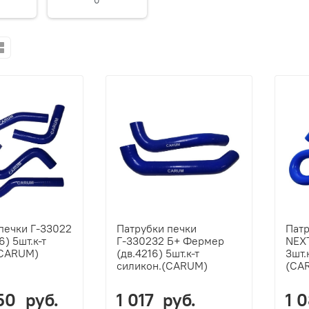
0
печки Г-33022
Патрубки печки
Патр
6) 5шт.к-т
Г-330232 Б+ Фермер
NEXT
(CARUM)
(дв.4216) 5шт.к-т
3шт.
силикон.(CARUM)
(CA
50 руб.
1 017 руб.
1 