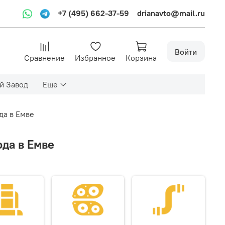
+7 (495) 662-37-59
drianavto@mail.ru
Войти
Сравнение
Избранное
Корзина
й Завод
Еще
да в Емве
да в Емве