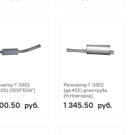
натор Г-3302
Резонатор Г-3302
405) (ООО"БЗА")
(дв.402) длин.труба
(Н.Новгород)
800.50 руб.
1 345.50 руб.