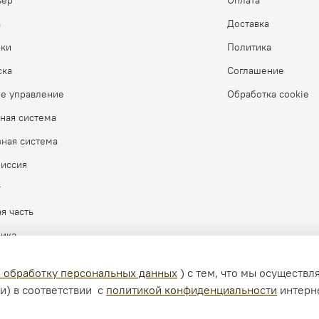
ьер
Оплата
а
Доставка
бки
Политика
ска
Соглашение
ое управление
Обработка cookie
ная система
ная система
миссия
г
я часть
рика
а обработку персональных данных
) с тем, что мы осуществ
и) в соответствии с
политикой конфиденциальности
интерн
зрешения запрещено