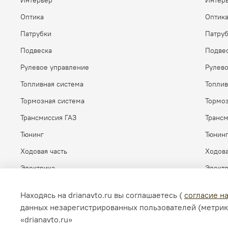
Интерьер
Интер
Оптика
Оптик
Патрубки
Патру
Подвеска
Подве
Рулевое управление
Рулев
Топливная система
Топлив
Тормозная система
Тормоз
Трансмиссия ГАЗ
Транс
Тюнинг
Тюнин
Ходовая часть
Ходова
Электрика
Элект
Находясь на drianavto.ru вы соглашаетесь (
согласие н
данных незарегистрированных пользователей (метрик
«drianavto.ru»
© 2026 Любое использование контента без письменного ра