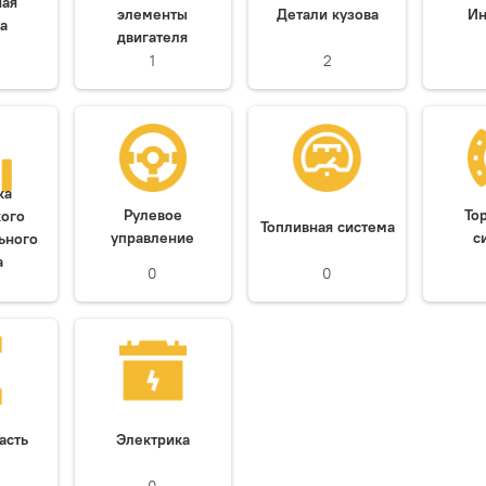
ная
элементы
Детали кузова
Ин
а
двигателя
1
2
ка
Рулевое
То
кого
Топливная система
управление
с
ьного
а
0
0
асть
Электрика