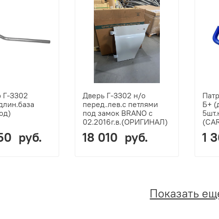
 Г-3302
Дверь Г-3302 н/о
Патр
удлин.база
перед.лев.с петлями
Б+ (
од)
под замок BRANO с
5шт.
02.2016г.в.(ОРИГИНАЛ)
(CA
50 руб.
18 010 руб.
1 
Показать ещ