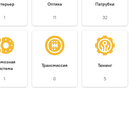
терьер
Оптика
Патрубки
1
11
32
рмозная
Трансмиссия
Тюнинг
истема
1
0
5