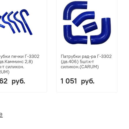
убки печки Г-3302
Патрубки рад-ра Г-3302
дв.Камминс 2,8)
(дв.406) 5шт.к-т
к-т силикон.
силикон.(CARUM)
RUM)
362 руб.
1 051 руб.
е