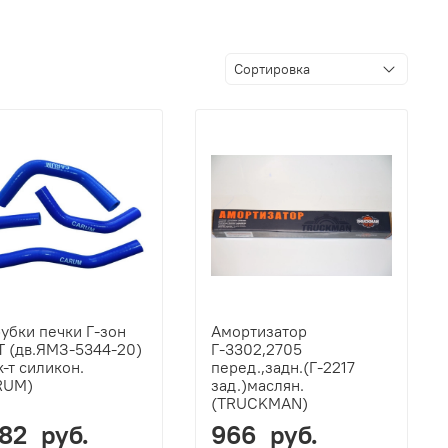
убки печки Г-зон
Амортизатор
 (дв.ЯМЗ-5344-20)
Г-3302,2705
к-т силикон.
перед.,задн.(Г-2217
RUM)
зад.)маслян.
(TRUCKMAN)
082 руб.
966 руб.