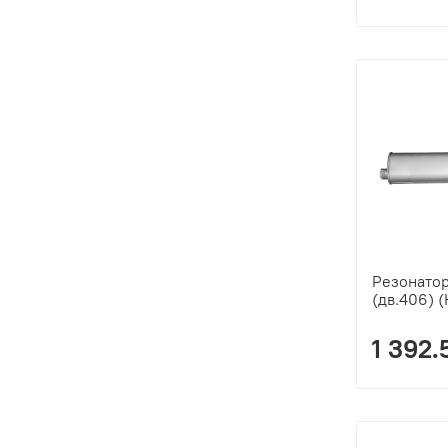
Резонатор
(дв.406) 
1 392.