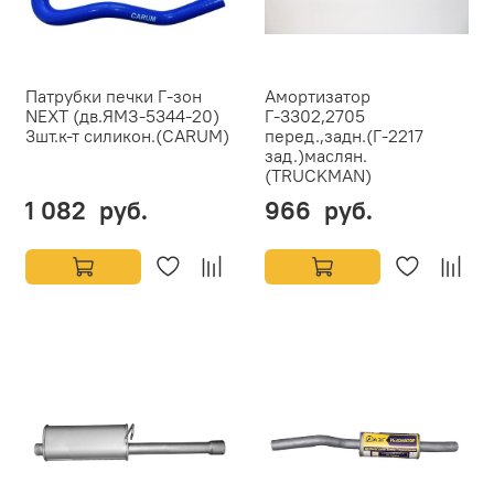
Патрубки печки Г-зон
Амортизатор
NEXT (дв.ЯМЗ-5344-20)
Г-3302,2705
3шт.к-т силикон.(CARUM)
перед.,задн.(Г-2217
зад.)маслян.
(TRUCKMAN)
1 082 руб.
966 руб.