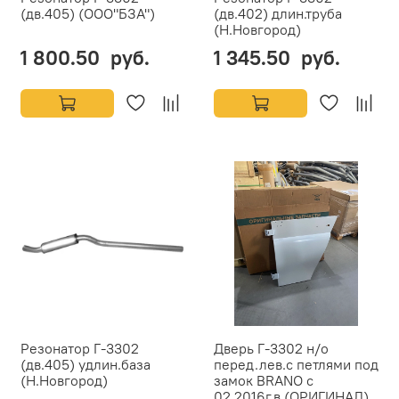
(дв.405) (ООО"БЗА")
(дв.402) длин.труба
(Н.Новгород)
1 800.50 руб.
1 345.50 руб.
Резонатор Г-3302
Дверь Г-3302 н/о
(дв.405) удлин.база
перед.лев.с петлями под
(Н.Новгород)
замок BRANO с
02.2016г.в.(ОРИГИНАЛ)