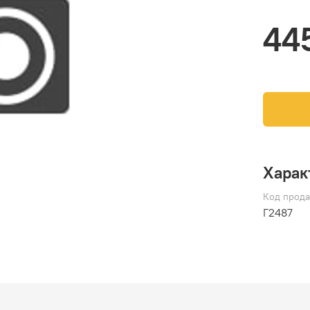
44
Харак
Код прода
Г2487